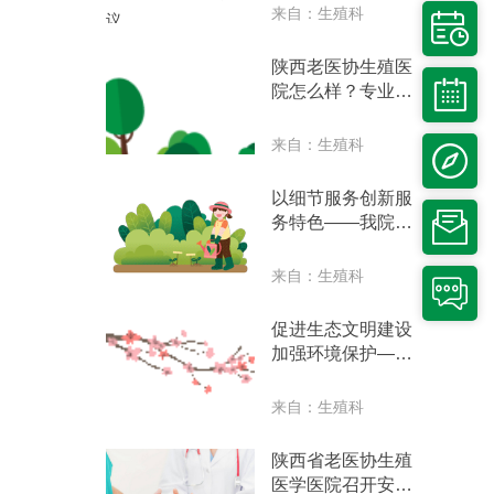
指导会议
来自：生殖科

陕西老医协生殖医

院怎么样？专业团
队，专注男科
来自：生殖科

以细节服务创新服

务特色——我院努
力建设人文医院
来自：生殖科

促进生态文明建设
加强环境保护——
我院召开环境安全
自查动员会议
来自：生殖科
陕西省老医协生殖
医学医院召开安全