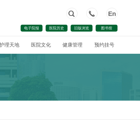



En
电子院报
医院历史
旧版浏览
图书馆
护理天地
医院文化
健康管理
预约挂号